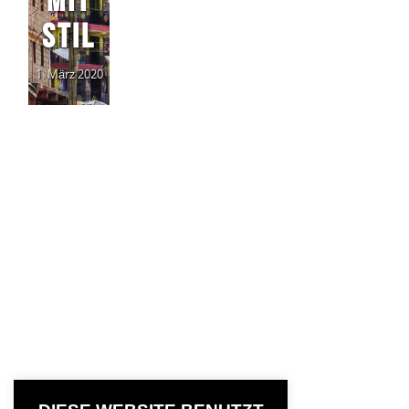
EN
ER
STIL
TRAPP
KEIN
1. März 2020
ER
LEBEN
VON
13. Oktober
2014
ALASK
A
15. März 2017