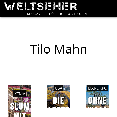
MAGAZIN FÜR REPORTAGEN
Tilo Mahn
USA
MAROKKO
KENIA
DIE
OHNE
SLUM
LETZT
WASS
MIT