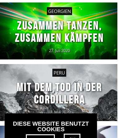
GEORGIEN
ZUSAMMEN TANZEN,
ZUSAMMEN KÄMPFEN
27. Juli 2020
PERU
MIT DEM TOD IN DER
CORDILLERA
18. Mai 2020
DIESE WEBSITE BENUTZT
COOKIES
BULGARIEN