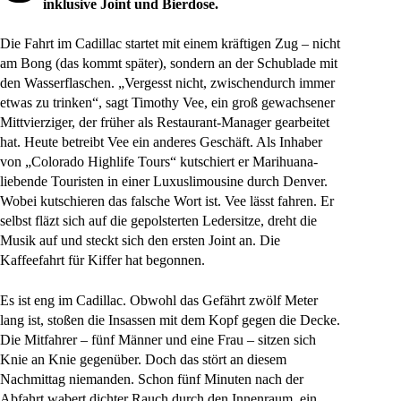
inklusive Joint und Bierdose.
Die Fahrt im Cadillac startet mit einem kräftigen Zug – nicht
am Bong (das kommt später), sondern an der Schublade mit
den Wasserflaschen. „Vergesst nicht, zwischendurch immer
etwas zu trinken“, sagt Timothy Vee, ein groß gewachsener
Mittvierziger, der früher als Restaurant-Manager gearbeitet
hat. Heute betreibt Vee ein anderes Geschäft. Als Inhaber
von „Colorado Highlife Tours“ kutschiert er Marihuana-
liebende Touristen in einer Luxuslimousine durch Denver.
Wobei kutschieren das falsche Wort ist. Vee lässt fahren. Er
selbst fläzt sich auf die gepolsterten Ledersitze, dreht die
Musik auf und steckt sich den ersten Joint an. Die
Kaffeefahrt für Kiffer hat begonnen.
Es ist eng im Cadillac. Obwohl das Gefährt zwölf Meter
lang ist, stoßen die Insassen mit dem Kopf gegen die Decke.
Die Mitfahrer – fünf Männer und eine Frau – sitzen sich
Knie an Knie gegenüber. Doch das stört an diesem
Nachmittag niemanden. Schon fünf Minuten nach der
Abfahrt wabert dichter Rauch durch den Innenraum, ein