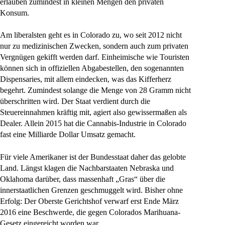
erlauben zumindest in kleinen Mengen den privaten
Konsum.
Am liberalsten geht es in Colorado zu, wo seit 2012 nicht
nur zu medizinischen Zwecken, sondern auch zum privaten
Vergnügen gekifft werden darf. Einheimische wie Touristen
können sich in offiziellen Abgabestellen, den sogenannten
Dispensaries, mit allem eindecken, was das Kifferherz
begehrt. Zumindest solange die Menge von 28 Gramm nicht
überschritten wird. Der Staat verdient durch die
Steuereinnahmen kräftig mit, agiert also gewissermaßen als
Dealer. Allein 2015 hat die Cannabis-Industrie in Colorado
fast eine Milliarde Dollar Umsatz gemacht.
Für viele Amerikaner ist der Bundesstaat daher das gelobte
Land. Längst klagen die Nachbarstaaten Nebraska und
Oklahoma darüber, dass massenhaft „Gras“ über die
innerstaatlichen Grenzen geschmuggelt wird. Bisher ohne
Erfolg: Der Oberste Gerichtshof verwarf erst Ende März
2016 eine Beschwerde, die gegen Colorados Marihuana-
Gesetz eingereicht worden war.