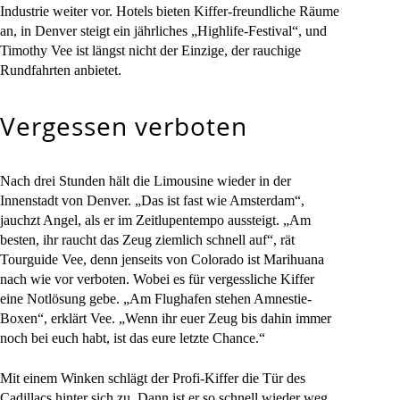
Industrie weiter vor. Hotels bieten Kiffer-freundliche Räume
an, in Denver steigt ein jährliches „Highlife-Festival“, und
Timothy Vee ist längst nicht der Einzige, der rauchige
Rundfahrten anbietet.
Vergessen verboten
Nach drei Stunden hält die Limousine wieder in der
Innenstadt von Denver. „Das ist fast wie Amsterdam“,
jauchzt Angel, als er im Zeitlupentempo aussteigt. „Am
besten, ihr raucht das Zeug ziemlich schnell auf“, rät
Tourguide Vee, denn jenseits von Colorado ist Marihuana
nach wie vor verboten. Wobei es für vergessliche Kiffer
eine Notlösung gebe. „Am Flughafen stehen Amnestie-
Boxen“, erklärt Vee. „Wenn ihr euer Zeug bis dahin immer
noch bei euch habt, ist das eure letzte Chance.“
Mit einem Winken schlägt der Profi-Kiffer die Tür des
Cadillacs hinter sich zu. Dann ist er so schnell wieder weg,